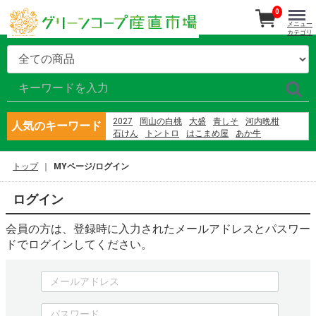
0
メニュー
カテゴリ
2027
岡山の白桃
大盛
青しそ
河内晩柑
人気のキーワード
石けん
トントロ
はこまめ屋
あか牛
さばの蒲焼
シャーベット
さば
産直南島原
大矢野原
隠れ岩松
バナナ
那須
ブルーベリー
トップ
MYページ/ログイン
東果樹園
村上園 新茶
ログイン
会員の方は、登録時に入力されたメールアドレスとパスワー
ドでログインしてください。