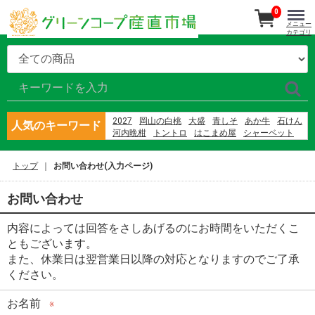
0
メニュー
カテゴリ
2027
岡山の白桃
大盛
青しそ
あか牛
石けん
人気のキーワード
河内晩柑
トントロ
はこまめ屋
シャーベット
さばの蒲焼
さば
ブルーベリー
綾菜会
大矢野原
産直南島原
バナナ
隠れ岩松
トップ
お問い合わせ(入力ページ)
アーム農園
村上園 新茶
お問い合わせ
内容によっては回答をさしあげるのにお時間をいただくこ
ともございます。
また、休業日は翌営業日以降の対応となりますのでご了承
ください。
お名前
※