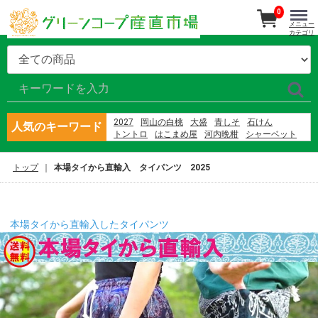
0
メニュー
カテゴリ
2027
岡山の白桃
大盛
青しそ
石けん
人気のキーワード
トントロ
はこまめ屋
河内晩柑
シャーベット
さばの蒲焼
産直南島原
あか牛
大矢野原
さば
隠れ岩松
那須
ブルーベリー
東果樹園
豚足
トップ
本場タイから直輸入 タイパンツ 2025
村上園 新茶
本場タイから直輸入したタイパンツ