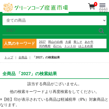
0
メニュー
カテゴリ
2027
岡山の白桃
大盛
青しそ
あか牛
人気のキーワード
河内晩柑
石けん
トントロ
はこまめ屋
アーム農園
シャーベット
さば
綾菜会
さばの蒲焼
ブルーベリー
バナナ
産直南島原
トップ
全商品
「2027」の検索結果
大矢野原
隠れ岩松
前嶋
全商品 「2027」の検索結果
該当する商品がございません。
他の検索キーワードより再度検索をしてください。
※【軽】印が表示されている商品は軽減税率（8%）対象商品と
なります。