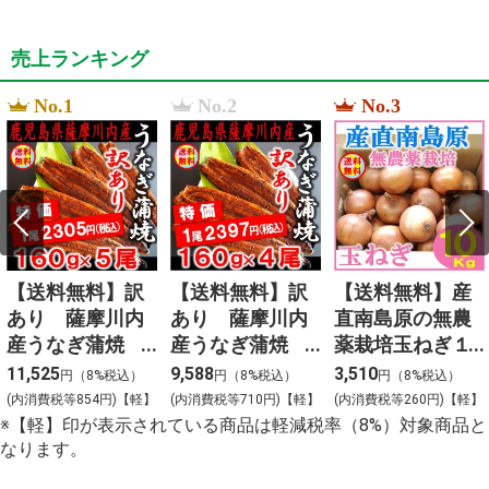
売上ランキング
No.1
No.2
No.3
【送料無料】訳
【送料無料】訳
【送料無料】産
あり 薩摩川内
あり 薩摩川内
直南島原の無農
産うなぎ蒲焼
産うなぎ蒲焼
薬栽培玉ねぎ１
（無頭）１６０
（無頭）１６０
０ｋｇ
11,525
9,588
3,510
円（8%税込）
円（8%税込）
円（8%税込）
ｇ×５尾
ｇ×４尾
(内消費税等854円)【軽】
(内消費税等710円)【軽】
(内消費税等260円)【軽】
※【軽】印が表示されている商品は軽減税率（8%）対象商品と
なります。