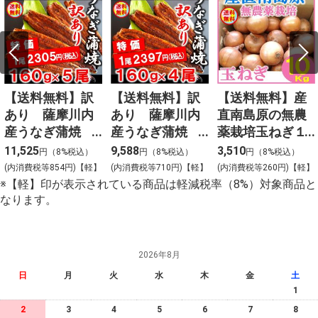
【送料無料】訳
【送料無料】訳
【送料無料】産
あり 薩摩川内
あり 薩摩川内
直南島原の無農
産うなぎ蒲焼
産うなぎ蒲焼
薬栽培玉ねぎ１
（無頭）１６０
（無頭）１６０
０ｋｇ
11,525
9,588
3,510
円（8%税込）
円（8%税込）
円（8%税込）
ｇ×５尾
ｇ×４尾
(内消費税等854円)【軽】
(内消費税等710円)【軽】
(内消費税等260円)【軽】
※【軽】印が表示されている商品は軽減税率（8%）対象商品と
なります。
2026年8月
日
月
火
水
木
金
土
1
2
3
4
5
6
7
8