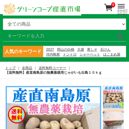
0
メニュー
カテゴリ
2027
岡山の白桃
大盛
青しそ
石けん
人気のキーワード
河内晩柑
トントロ
シャーベット
はこまめ屋
さばの蒲焼
あか牛
産直南島原
さば
大矢野原
隠れ岩松
ブルーベリー
那須
バナナ
東果樹園
トップ
全商品
送料無料コーナー
村上園 新茶
【送料無料】産直南島原の無農薬栽培じゃがいも出島１０ｋｇ