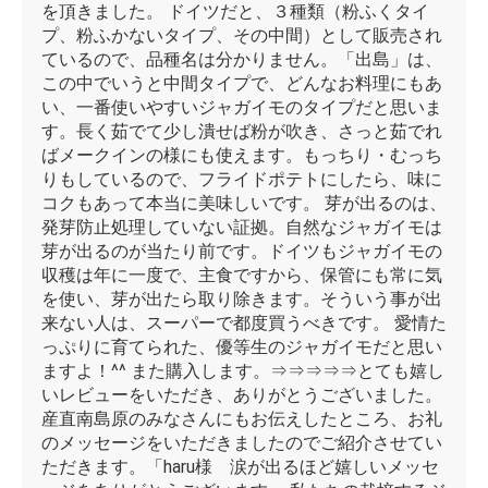
を頂きました。 ドイツだと、３種類（粉ふくタイ
プ、粉ふかないタイプ、その中間）として販売され
ているので、品種名は分かりません。「出島」は、
この中でいうと中間タイプで、どんなお料理にもあ
い、一番使いやすいジャガイモのタイプだと思いま
す。長く茹でて少し潰せば粉が吹き、さっと茹でれ
ばメークインの様にも使えます。もっちり・むっち
りもしているので、フライドポテトにしたら、味に
コクもあって本当に美味しいです。 芽が出るのは、
発芽防止処理していない証拠。自然なジャガイモは
芽が出るのが当たり前です。ドイツもジャガイモの
収穫は年に一度で、主食ですから、保管にも常に気
を使い、芽が出たら取り除きます。そういう事が出
来ない人は、スーパーで都度買うべきです。 愛情た
っぷりに育てられた、優等生のジャガイモだと思い
ますよ！^^ また購入します。⇒⇒⇒⇒⇒とても嬉し
いレビューをいただき、ありがとうございました。
産直南島原のみなさんにもお伝えしたところ、お礼
のメッセージをいただきましたのでご紹介させてい
ただきます。「haru様 涙が出るほど嬉しいメッセ