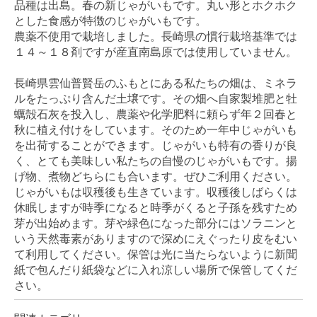
品種は出島。春の新じゃがいもです。丸い形とホクホク
とした食感が特徴のじゃがいもです。
農薬不使用で栽培しました。長崎県の慣行栽培基準では
１４～１８剤ですが産直南島原では使用していません。
長崎県雲仙普賢岳のふもとにある私たちの畑は、ミネラ
ルをたっぷり含んだ土壌です。その畑へ自家製堆肥と牡
蠣殻石灰を投入し、農薬や化学肥料に頼らず年２回春と
秋に植え付けをしています。そのため一年中じゃがいも
を出荷することができます。じゃがいも特有の香りが良
く、とても美味しい私たちの自慢のじゃがいもです。揚
げ物、煮物どちらにも合います。ぜひご利用ください。
じゃがいもは収穫後も生きています。収穫後しばらくは
休眠しますが時季になると時季がくると子孫を残すため
芽が出始めます。芽や緑色になった部分にはソラニンと
いう天然毒素がありますので深めにえぐったり皮をむい
て利用してください。保管は光に当たらないように新聞
紙で包んだり紙袋などに入れ涼しい場所で保管してくだ
さい。