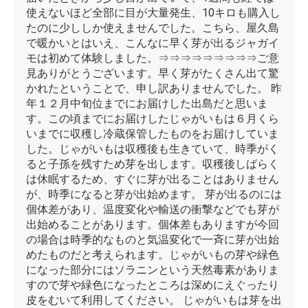
使えないほど全部に目が大量発生、10キロも購入し
たのに少ししか使えませんでした。こちら、屋久島
で暖かいとはいえ、こんなに早く芽が出るジャガイ
モは初めて体験しました。⇒⇒⇒⇒⇒⇒⇒⇒⇒ご意
見ありがとうございます。早く芽がたくさん出て驚
かれたということで、申し訳ありませんでした。 昨
年１２月中旬位までにお届けした出島だと思いま
す。この頃までにお届けしたじゃがいもは６月くら
いまでに収穫し冷蔵保管したものをお届けしていま
した。じゃがいもは収穫後も生きていて、時季がく
ると子孫を残すため芽を出します。収穫後しばらく
は休眠するため、すぐに芽が出ることはありません
が、時季になると芽が出始めます。 芽が出るのには
個体差があり、温度変化や輸送の衝撃などでも芽が
出始めることがあります。個体差もありますが今回
の場合は時季的なものと気温変化で一斉に芽が出始
めたものだと考えられます。じゃがいもの芽や緑色
になった部分にはソラニンという天然毒素がありま
すので芽や緑色になったところは深めにえぐったり
皮をむいて利用してください。 じゃがいもは芽を出