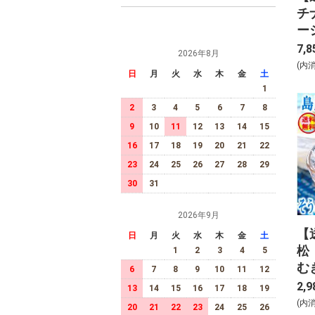
チ
ー
ル
7,8
2026年8月
(内
日
月
火
水
木
金
土
1
2
3
4
5
6
7
8
9
10
11
12
13
14
15
16
17
18
19
20
21
22
23
24
25
26
27
28
29
30
31
2026年9月
【
日
月
火
水
木
金
土
松
1
2
3
4
5
む
6
7
8
9
10
11
12
2,9
13
14
15
16
17
18
19
(内
20
21
22
23
24
25
26