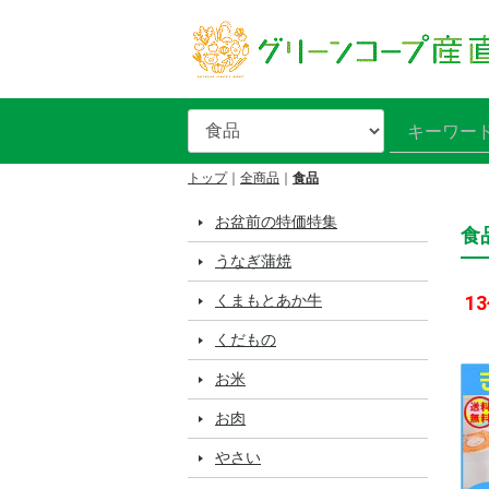
トップ
全商品
食品
お盆前の特価特集
食
うなぎ蒲焼
くまもとあか牛
13
くだもの
お米
お肉
やさい