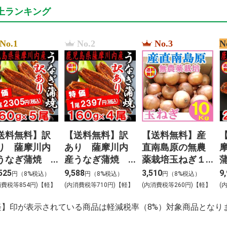
上ランキング
No.1
No.2
No.3
N
送料無料】訳
【送料無料】訳
【送料無料】産
り 薩摩川内
あり 薩摩川内
直南島原の無農
うなぎ蒲焼
産うなぎ蒲焼
薬栽培玉ねぎ１
無頭）１６０
（無頭）１６０
０ｋｇ
525
9,588
3,510
9
円（8%税込）
円（8%税込）
円（8%税込）
×５尾
ｇ×４尾
消費税等854円)【軽】
(内消費税等710円)【軽】
(内消費税等260円)【軽】
(
軽】印が表示されている商品は軽減税率（8%）対象商品となり