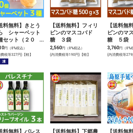
送料無料】きとう
【送料無料】フィリ
【送料無
ら シャーベット
ピンのマスコバド
ピンのマ
種セット（２０
糖 ３袋
糖 ５袋
）
10
2,560
3,760
円（8%税込）
円（8%税込）
円（8%
消費税等327円)【軽】
(内消費税等190円)【軽】
(内消費税等27
 凍
送料無料】パレス
【送料無料】下郷農
【送料無