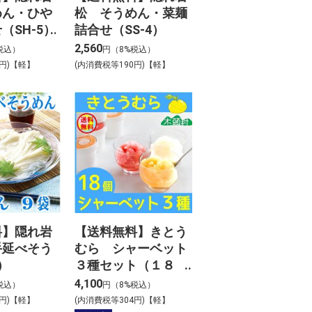
めん・ひや
松 そうめん・菜麺
（SH-5）
詰合せ（SS-4）
2,560
税込）
円（8%税込）
9円)【軽】
(内消費税等190円)【軽】
料】隠れ岩
【送料無料】きとう
手延べそう
むら シャーベット
）
３種セット（１８
個）
4,100
税込）
円（8%税込）
2円)【軽】
(内消費税等304円)【軽】