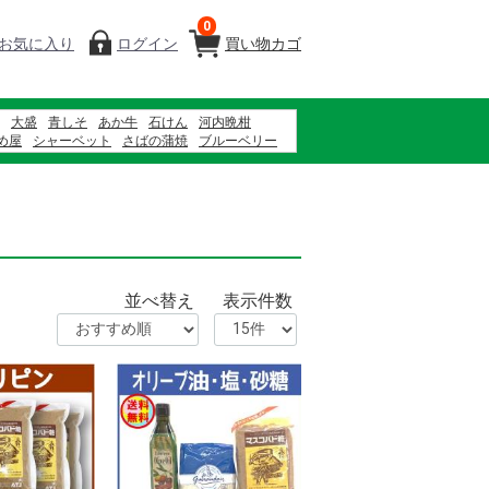
0
お気に入り
ログイン
買い物カゴ
大盛
青しそ
あか牛
石けん
河内晩柑
め屋
シャーベット
さばの蒲焼
ブルーベリー
綾菜会
バナナ
産直南島原
隠れ岩松
園 新茶
並べ替え
表示件数