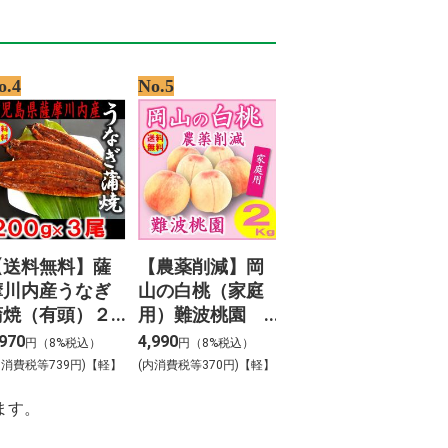
o.4
No.5
【送料無料】薩
【農薬削減】岡
摩川内産うなぎ
山の白桃（家庭
蒲焼（有頭）２
用）難波桃園
００ｇ×３尾
２Kg
,970
4,990
円（8%税込）
円（8%税込）
内消費税等739円)【軽】
(内消費税等370円)【軽】
ます。