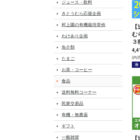
ジュース・飲料
きとうむら応援企画
村上園の有機栽培茶他
【
む
わけあり企画
３
魚介類
個
4,4
(内
たまご
冷
お茶・コーヒー
食品
送料無料コーナー
民衆交易品
有機・無農薬
ギフト
一般雑貨
【