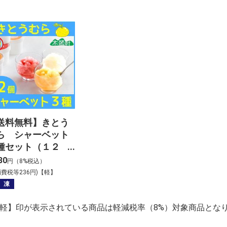
送料無料】きとう
ら シャーベット
種セット（１２
）
80
円（8%税込）
消費税等236円)【軽】
 凍
【軽】印が表示されている商品は軽減税率（8%）対象商品とな