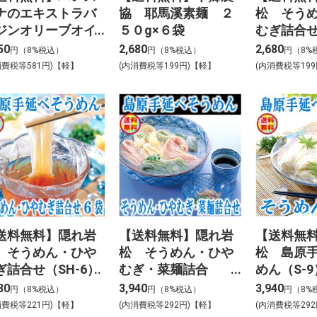
ナのエキストラバ
協 耶馬溪素麺 ２
松 そう
ジンオリーブオイ
５０g×６袋
むぎ詰合せ
 ３本
50
2,680
2,680
円（8%税込）
円（8%税込）
円（8%
消費税等581円)【軽】
(内消費税等199円)【軽】
(内消費税等19
送料無料】隠れ岩
【送料無料】隠れ岩
【送料無
 そうめん・ひや
松 そうめん・ひや
松 島原
ぎ詰合せ（SH-6）
むぎ・菜麺詰合
めん（S-9
（SHS-8）
80
3,940
3,940
円（8%税込）
円（8%税込）
円（8%
消費税等221円)【軽】
(内消費税等292円)【軽】
(内消費税等29