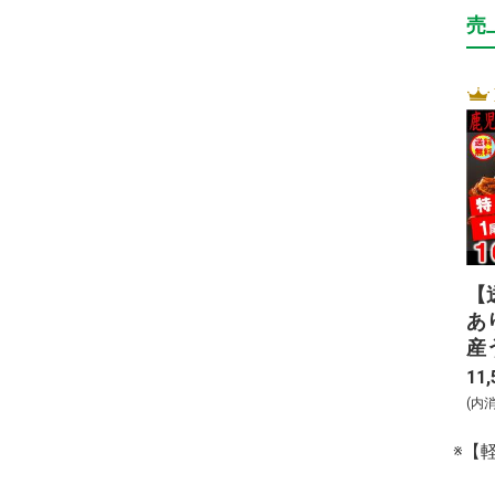
売
【
あ
産
（
11,
ｇ
(内
※【