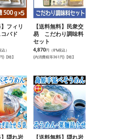
料】フィリ
【送料無料】民衆交
スコバド
易 こだわり調味料
セット
4,870
税込）
円（8%税込）
9円)【軽】
(内消費税等361円)【軽】
料】隠れ岩
【送料無料】隠れ岩