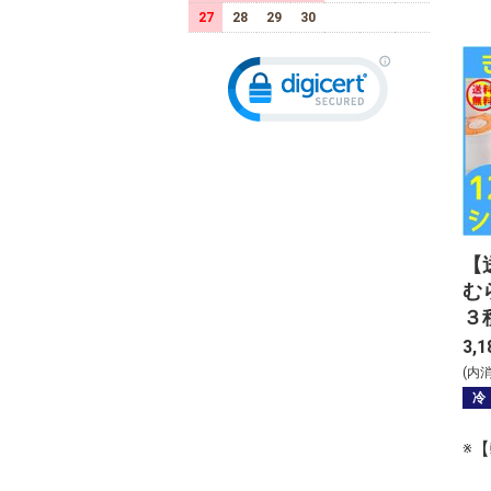
27
28
29
30
【
む
３
個
3,1
(内
冷
※