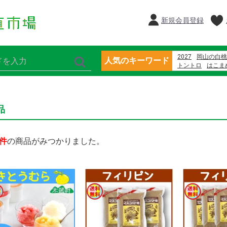
新規会員登録
2027
岡山の白桃
人気のキーワード
トントロ
はこま
さば
大矢野原
アーム農園
村上
品
件
の商品がみつかりました。