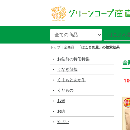
トップ
全商品
「はこまめ屋」の検索結果
お盆前の特価特集
全
うなぎ蒲焼
くまもとあか牛
10
くだもの
お米
お肉
やさい