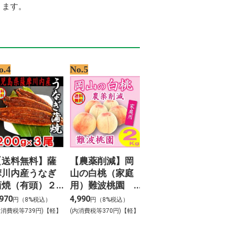
ります。
o.4
No.5
【送料無料】薩
【農薬削減】岡
摩川内産うなぎ
山の白桃（家庭
蒲焼（有頭）２
用）難波桃園
００ｇ×３尾
２Kg
,970
4,990
円（8%税込）
円（8%税込）
内消費税等739円)【軽】
(内消費税等370円)【軽】