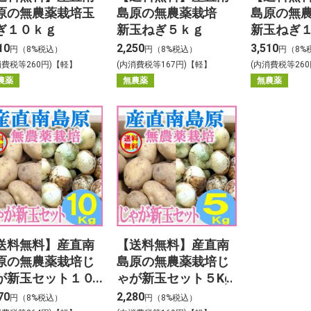
原の無農薬栽培玉
島原の無農薬栽培
島原の無
ぎ１０ｋｇ
新玉ねぎ５ｋｇ
新玉ねぎ
10
2,250
3,510
円（8%税込）
円（8%税込）
円（8%
消費税等260円)【軽】
(内消費税等167円)【軽】
(内消費税等26
農薬
無農薬
無農薬
送料無料】産直南
【送料無料】産直南
原の無農薬栽培じ
島原の無農薬栽培じ
が新玉セット１０
ゃが新玉セット５Kg
70
2,280
円（8%税込）
円（8%税込）