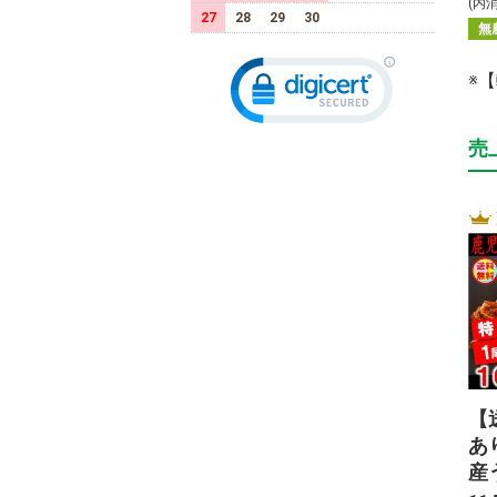
(内
27
28
29
30
無
※
売
【
あ
産