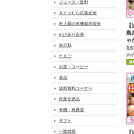
ジュース・飲料
きとうむら応援企画
村上園の有機栽培茶他
【
島
わけあり企画
ゃ
魚介類
3,5
(内
たまご
無
お茶・コーヒー
食品
送料無料コーナー
民衆交易品
有機・無農薬
ギフト
一般雑貨
【