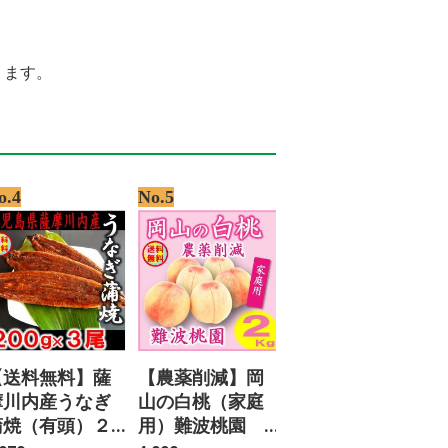
ります。
o.4
No.5
【送料無料】薩
【農薬削減】岡
摩川内産うなぎ
山の白桃（家庭
蒲焼（有頭）２
用）難波桃園