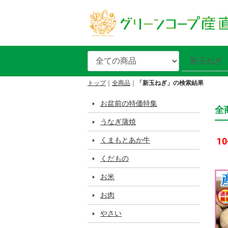
トップ
全商品
「新玉ねぎ」の検索結果
お盆前の特価特集
全
うなぎ蒲焼
くまもとあか牛
10
くだもの
お米
お肉
やさい