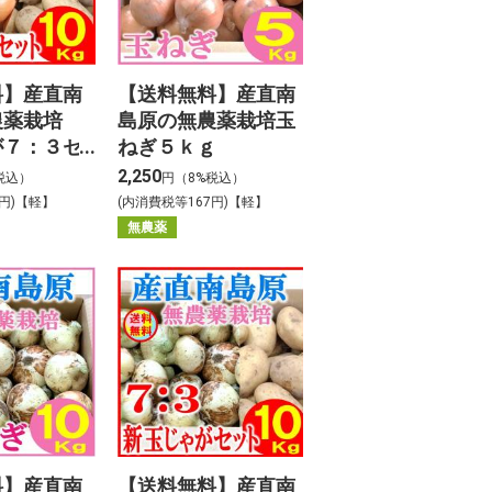
料】産直南
【送料無料】産直南
農薬栽培
島原の無農薬栽培玉
が７：３セ
ねぎ５ｋｇ
ｋｇ
2,250
税込）
円（8%税込）
2円)【軽】
(内消費税等167円)【軽】
無農薬
料】産直南
【送料無料】産直南