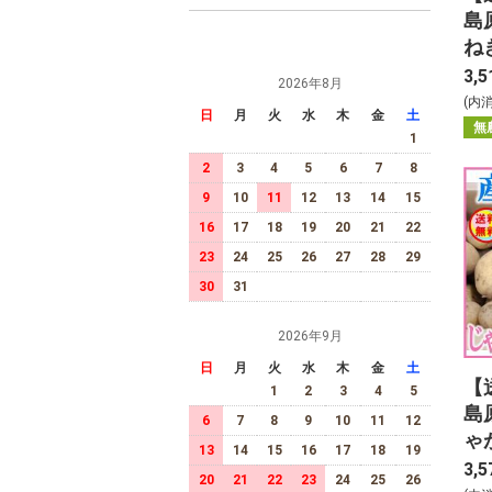
島
ね
3,5
2026年8月
(内
日
月
火
水
木
金
土
無
1
2
3
4
5
6
7
8
9
10
11
12
13
14
15
16
17
18
19
20
21
22
23
24
25
26
27
28
29
30
31
2026年9月
日
月
火
水
木
金
土
【
1
2
3
4
5
島
6
7
8
9
10
11
12
ゃ
13
14
15
16
17
18
19
Kg
3,5
20
21
22
23
24
25
26