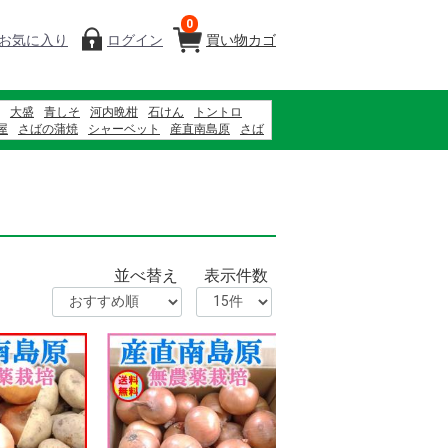
0
お気に入り
ログイン
買い物カゴ
大盛
青しそ
河内晩柑
石けん
トントロ
屋
さばの蒲焼
シャーベット
産直南島原
さば
松
バナナ
那須
ブルーベリー
村上園 新茶
並べ替え
表示件数