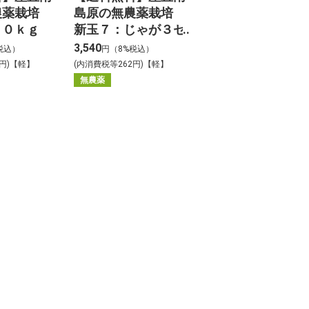
農薬栽培
島原の無農薬栽培
１０ｋｇ
新玉７：じゃが３セ
ット１０ｋｇ
3,540
税込）
円（8%税込）
0円)【軽】
(内消費税等262円)【軽】
無農薬