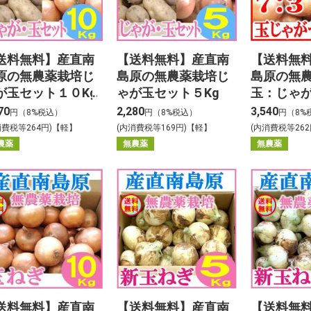
送料無料】産直南
【送料無料】産直南
【送料無
原の無農薬栽培じ
島原の無農薬栽培じ
島原の無
が玉セット１０Kg
ゃが玉セット５Kg
玉：じゃ
ット１０
70
2,280
3,540
円（8%税込）
円（8%税込）
円（8%
消費税等264円)【軽】
(内消費税等169円)【軽】
(内消費税等26
農薬
無農薬
無農薬
送料無料】産直南
【送料無料】産直南
【送料無