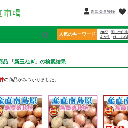
新規会員登録
2027
岡山の白桃
人気のキーワード
あか牛
はこまめ
大矢野原
隠れ岩
東果樹園
商品 「新玉ねぎ」の検索結果
件
の商品がみつかりました。