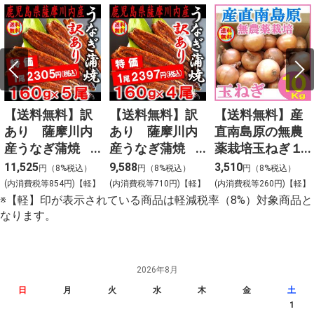
【送料無料】訳
【送料無料】訳
【送料無料】産
あり 薩摩川内
あり 薩摩川内
直南島原の無農
産うなぎ蒲焼
産うなぎ蒲焼
薬栽培玉ねぎ１
（無頭）１６０
（無頭）１６０
０ｋｇ
11,525
9,588
3,510
円（8%税込）
円（8%税込）
円（8%税込）
ｇ×５尾
ｇ×４尾
(内消費税等854円)【軽】
(内消費税等710円)【軽】
(内消費税等260円)【軽】
※【軽】印が表示されている商品は軽減税率（8%）対象商品と
なります。
2026年8月
日
月
火
水
木
金
土
1