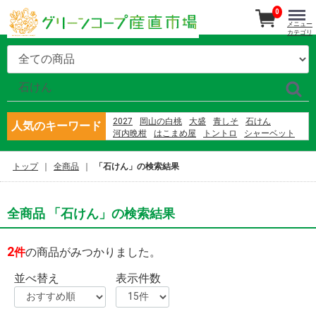
0
メニュー
カテゴリ
2027
岡山の白桃
大盛
青しそ
石けん
人気のキーワード
河内晩柑
はこまめ屋
トントロ
シャーベット
さばの蒲焼
産直南島原
あか牛
大矢野原
さば
隠れ岩松
那須
ブルーベリー
前嶋
豚足
トップ
全商品
「石けん」の検索結果
東果樹園
全商品 「石けん」の検索結果
2
件
の商品がみつかりました。
並べ替え
表示件数