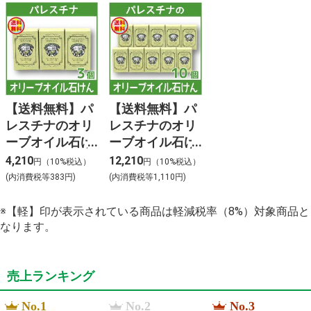
【送料無料】パ
【送料無料】パ
レスチナのオリ
レスチナのオリ
ーブオイル石け
ーブオイル石け
ん ３個
ん １０個
4,210
12,210
円（10%税込）
円（10%税込）
(内消費税等383円)
(内消費税等1,110円)
※【軽】印が表示されている商品は軽減税率（8%）対象商品と
なります。
売上ランキング
No.1
No.2
No.3