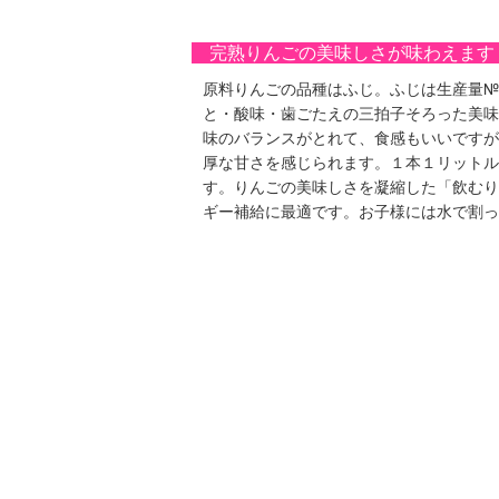
完熟りんごの美味しさが味わえま
原料りんごの品種はふじ。ふじは生産量№
と・酸味・歯ごたえの三拍子そろった美味
味のバランスがとれて、食感もいいですが
厚な甘さを感じられます。１本１リットル
す。りんごの美味しさを凝縮した「飲むり
ギー補給に最適です。お子様には水で割っ