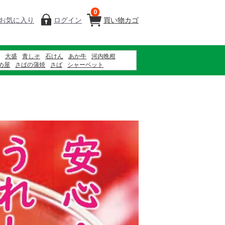
0
お気に入り
ログイン
買い物カゴ
大盛
青しそ
石けん
あか牛
河内晩柑
め屋
さばの蒲焼
さば
シャーベット
菜会
大矢野原
産直南島原
バナナ
アーム農園