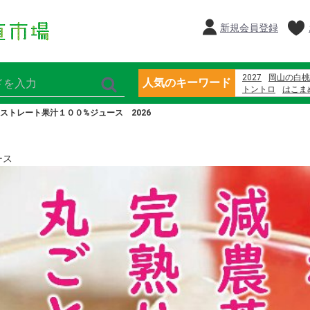
新規会員登録
2027
岡山の白桃
人気のキーワード
トントロ
はこま
ブルーベリー
綾
ストレート果汁１００%ジュース 2026
那須
隠れ岩松
ース