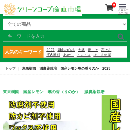
0
メニュー
カテゴリ
2027
岡山の白桃
大盛
青しそ
石けん
人気のキーワード
河内晩柑
あか牛
トントロ
はこまめ屋
さばの蒲焼
シャーベット
さば
産直南島原
ブルーベリー
大矢野原
隠れ岩松
綾菜会
那須
トップ
東果樹園 減農薬栽培 国産レモン璃の香りのか 2025
東果樹園
バナナ
東果樹園 国産レモン 璃の香（りのか） 減農薬栽培