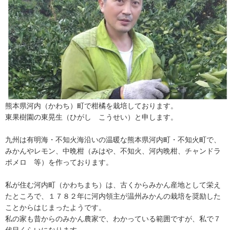
熊本県河内（かわち）町で柑橘を栽培しております。
東果樹園の東晃生（ひがし こうせい）と申します。
九州は有明海・不知火海沿いの温暖な熊本県河内町・不知火町で、
みかんやレモン、中晩柑（みはや、不知火、河内晩柑、チャンドラ
ポメロ 等）を作っております。
私が住む河内町（かわちまち）は、古くからみかん産地として栄え
たところで、１７８２年に河内領主が温州みかんの栽培を奨励した
ことからはじまったようです。
私の家も昔からのみかん農家で、わかっている範囲ですが、私で７
代目くらいになります。