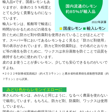
輸入品※です。国産レモンもあ
りますが、全体の１５％程度と
とても少なく貴重なものになっ
ています。
輸入レモンは、船舶等で輸送に
時間がかかるためカビの発生を
防ぐために防カビ剤や防腐剤を使用されていることがほとんどで
す。スーパー等においてあるレモンをよく見ると「防カビ剤使用」
等の表示がされています。防カビ剤や防腐剤は、その名のとおりカ
ビ等の発生を防ぐために、ワックスは水分蒸散を防ぐことで品質を
維持するために使われています。
皮のまま使うことが多いレモン。少しでも安心できるものがいいで
すよね。
※２０２２年財務省貿易統計（約４万３千トン）と農水省特産果樹生産動態等調査（約
７千トン）から試算。
みどり色からレモンイエローに
東さんのレモンは、みかんと同じように、なるべく農薬を使わない
で栽培しています。もちろん、防カビ剤、防腐剤、ワックスは使用
していません。
国産のレモンは産地や栽培方法にもよりますが、だいたい１０月～