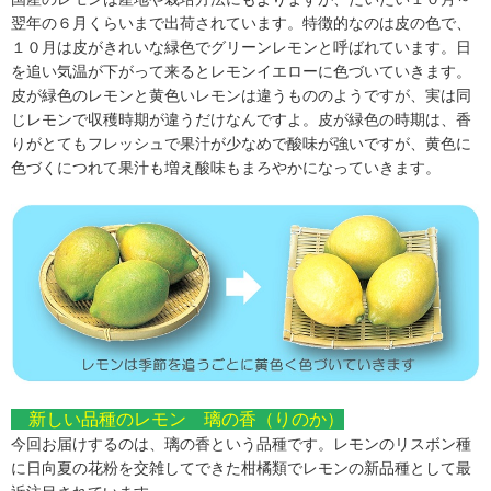
翌年の６月くらいまで出荷されています。特徴的なのは皮の色で、
１０月は皮がきれいな緑色でグリーンレモンと呼ばれています。日
を追い気温が下がって来るとレモンイエローに色づいていきます。
皮が緑色のレモンと黄色いレモンは違うもののようですが、実は同
じレモンで収穫時期が違うだけなんですよ。皮が緑色の時期は、香
りがとてもフレッシュで果汁が少なめで酸味が強いですが、黄色に
色づくにつれて果汁も増え酸味もまろやかになっていきます。
新しい品種のレモン 璃の香（りのか）
今回お届けするのは、璃の香という品種です。レモンのリスボン種
に日向夏の花粉を交雑してできた柑橘類でレモンの新品種として最