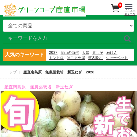
0
メニュー
カテゴリ
2027
岡山の白桃
大盛
青しそ
石けん
人気のキーワード
トントロ
はこまめ屋
河内晩柑
シャーベット
さばの蒲焼
産直南島原
あか牛
大矢野原
さば
隠れ岩松
ブルーベリー
那須
東果樹園
豚足
トップ
産直南島原 無農薬栽培 新玉ねぎ 2026
村上園 新茶
産直南島原 無農薬栽培 新玉ねぎ