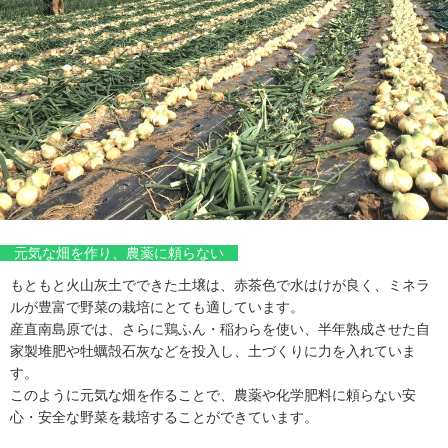
元気な畑を作り、農薬に頼らない
もともと火山灰土でできた土壌は、赤茶色で水はけが良く、ミネラ
ルが豊富で野菜の栽培にとても適しています。
産直南島原では、さらに鶏ふん・稲わらを使い、半年熟成させた自
家製堆肥や牡蠣殻石灰などを投入し、土づくりに力を入れていま
す。
このように元気な畑を作ることで、農薬や化学肥料に頼らない安
心・安全な野菜を栽培することができています。