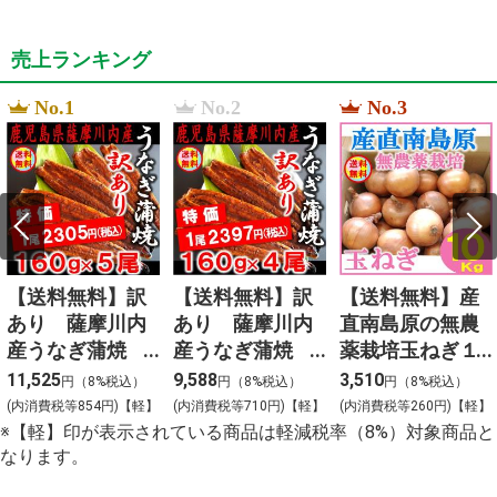
売上ランキング
No.1
No.2
No.3
【送料無料】訳
【送料無料】訳
【送料無料】産
あり 薩摩川内
あり 薩摩川内
直南島原の無農
産うなぎ蒲焼
産うなぎ蒲焼
薬栽培玉ねぎ１
（無頭）１６０
（無頭）１６０
０ｋｇ
11,525
9,588
3,510
円（8%税込）
円（8%税込）
円（8%税込）
ｇ×５尾
ｇ×４尾
(内消費税等854円)【軽】
(内消費税等710円)【軽】
(内消費税等260円)【軽】
※【軽】印が表示されている商品は軽減税率（8%）対象商品と
なります。