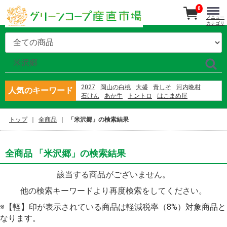
0
メニュー
カテゴリ
2027
岡山の白桃
大盛
青しそ
河内晩柑
人気のキーワード
石けん
あか牛
トントロ
はこまめ屋
シャーベット
さばの蒲焼
産直南島原
さば
隠れ岩松
大矢野原
バナナ
那須
ブルーベリー
トップ
全商品
「米沢郷」の検索結果
村上園 新茶
東果樹園
全商品 「米沢郷」の検索結果
該当する商品がございません。
他の検索キーワードより再度検索をしてください。
※【軽】印が表示されている商品は軽減税率（8%）対象商品と
なります。